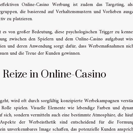
 effektiven Online-Casino Werbung ist zudem das Targeting, al
rgruppen, die basierend auf Verhaltensmustern und Vorlieben ausg
iv zu platzieren.
t es von großer Bedeutung, diese psychologischen Trigger zu kenn
iehung zwischen den Spielern und dem Online-Casino aufgebaut wir
zipien und deren Anwendung sorgt dafür, dass Werbemaßnahmen nic
auen und die Treue der Kunden gewinnen.
e Reize in Online-Casino
geht, wird oft durch sorgfältig konzipierte Werbekampagnen verstär
e Rolle spielen. Visuelle Elemente wie lebendige Farben und dyna
f sich, sondern vermitteln auch eine bestimmte Atmosphäre, die häuf
 Aspekte der Werbeästhetik sind entscheidend für die Formun
 ein unverkennbares Image schaffen, das potenzielle Kunden anspric