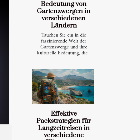
Bedeutung von
Gartenzwergen in
verschiedenen
Ländern
Tauchen Sie ein in die
faszinierende Welt der
Gartenzwerge und ihre
kulturelle Bedeutung, die...
Effektive
Packstrategien für
Langzeitreisen in
verschiedene