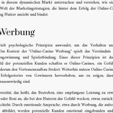
 in diesem dynamischen Markt untersuchen und verstehen, wie s
 Welt der Marketingstrategien, die hinter dem Erfolg der Online-C
ng Nutzer anzieht und bindet.
r Werbung
zielt psychologische Prinzipien anwendet, um das Verhalten un
Im Kontext der "Online-Casino Werbung" spielt das Verständnis 
engewinnung und Spielerbindung. Eines dieser Prinzipien ist d
eld der potenziellen Kunden schaffen es Online-Casinos, ein Gefü
iederum den Vertrauensaufbau fördert. Weiterhin nutzen Online-Casin
 Erfolgsstories von Gewinnern hervorheben, um zu zeigen, dass
trauenswürdig sind.
prozität, das heißt, das Bestreben, eine empfangene Leistung zu erw
e oder Boni an, die bei den Nutzern das Gefühl wecken, etwas zurüc
eschieht. Durch emotionale Ansprache, etwa durch Werbung, die aufr
abbildet, werden potenzielle Kunden emotional eingebunden un