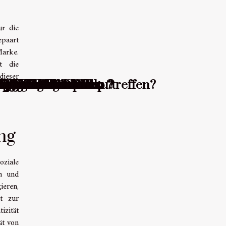
ur die
epaart
Marke.
t die
dieser
maßnahmen sind zu treffen?
 einen Online-Shop ?
amgirl teilnehmen ?
n Anlass auswählt
erne Wohnbereiche
hiedenen Ländern
ines Casino-Spiel
iedene Klimazonen
 beitragen kann
chelige Abende?
 jeden Anlass?
 und Terrassen
n dazu sagen?
n Winter wählt
en und Anlässe
pps und Ideen
lass kreiert
r gestalten?
urt kennen?
 gestaltet
ntragen?
piel!
hen
l ?
h dazu
ng
oziale
rn und
ieren,
t zur
izität
ät von