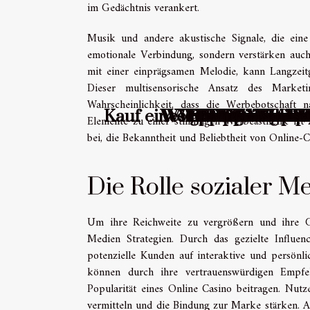
im Gedächtnis verankert.
Musik und andere akustische Signale, die eine
emotionale Verbindung, sondern verstärken auc
mit einer einprägsamen Melodie, kann Langzeit
Dieser multisensorische Ansatz des Market
Wahrscheinlichkeit, dass die Werbebotschaft 
Kauf eines gebrauchten R
Welche Vorteile ha
Wie kann ich an e
Wie man die perf
Tipps für die I
Die kulturelle
Strategien und 
Effektive Packs
Nachhaltiges 
Wie wählt man
Wie wählt ma
Tipps zur op
Amerikanisc
Wie man die 
Optimale Dir
Wie man ein
Wie man den
Wie kann m
Wie lernt
Wie man 
Wie ka
Sex-
3 
W
Elemente zu einer stimmigen Werbeästhetik ist
bei, die Bekanntheit und Beliebtheit von Online-C
Die Rolle sozialer M
Um ihre Reichweite zu vergrößern und ihre Gla
Medien Strategien. Durch das gezielte Influe
potenzielle Kunden auf interaktive und persönli
können durch ihre vertrauenswürdigen Empfeh
Popularität eines
Online Casino
beitragen. Nutzer
vermitteln und die Bindung zur Marke stärken. Als