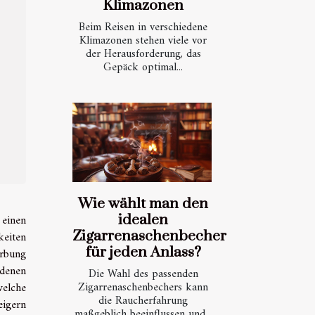
Klimazonen
Beim Reisen in verschiedene
Klimazonen stehen viele vor
der Herausforderung, das
Gepäck optimal...
Wie wählt man den
einen
idealen
Zigarrenaschenbecher
keiten
für jeden Anlass?
erbung
 denen
Die Wahl des passenden
Zigarrenaschenbechers kann
elche
die Raucherfahrung
eigern
maßgeblich beeinflussen und...