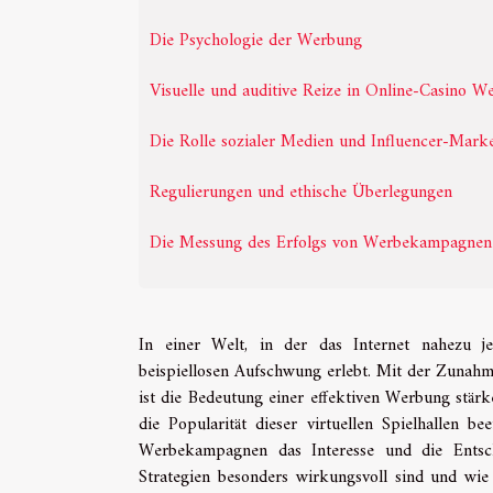
Die Psychologie der Werbung
Visuelle und auditive Reize in Online-Casino
Die Rolle sozialer Medien und Influencer-Mark
Regulierungen und ethische Überlegungen
Die Messung des Erfolgs von Werbekampagnen
In einer Welt, in der das Internet nahezu j
beispiellosen Aufschwung erlebt. Mit der Zunahm
ist die Bedeutung einer effektiven Werbung stärke
die Popularität dieser virtuellen Spielhallen b
Werbekampagnen das Interesse und die Entsch
Strategien besonders wirkungsvoll sind und wi