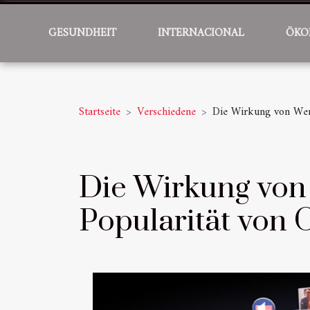
GESUNDHEIT
INTERNACIONAL
ÖKO
Startseite
Verschiedene
Die Wirkung von Werb
Die Wirkung von
Popularität von 