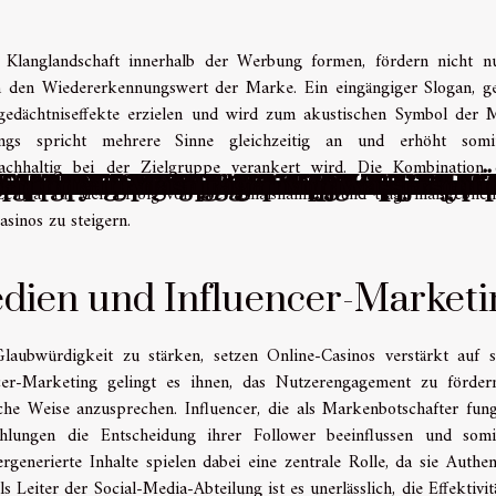
 Klanglandschaft innerhalb der Werbung formen, fördern nicht n
h den Wiedererkennungswert der Marke. Ein eingängiger Slogan, g
gedächtniseffekte erzielen und wird zum akustischen Symbol der 
ings spricht mehrere Sinne gleichzeitig an und erhöht somi
nachhaltig bei der Zielgruppe verankert wird. Die Kombination 
eifens: Welche verschiedenen Vorsichts
t der Kauf von Bohemian Kleidern über
iner Sexcam-Sitzung mit einem Online-C
ekten verführerischen Dessous für jede
ntegration von Zimmerpflanzen in mod
 Bedeutung von Gartenzwergen in versc
Tipps für erfolgreiches Spielen beim M
trategien für Langzeitreisen in versch
Reisen: Wie Camping zum Umweltschutz
 den perfekten Partner-Pyjama für kus
n den idealen Zigarrenaschenbecher für
timalen Gestaltung kleiner Wohnräume
he Küche und Gesundheit: Was kann ma
perfekte gefütterte Strumpfhose für de
ndl-Styles für verschiedene Körpertyp
e umweltfreundliche Hochzeit plant: Ti
 perfekten Boho-Chic Look für jeden An
an seinen Pool attraktiver und moderne
 man Transsexuelle in der Stadt Frankf
eine Bildungsreise für Kinder spannend
nn ich ein Visum für Indien online bea
Simulator: Das beste 3D-Sex-Simulator-S
Gründe für das Tragen von Wasserschu
ie funktioniert die Wirkung von CBD-Ö
Wie spielt man den Handpan ?
 zentral für den Erfolg von Werbemaßnahmen und trägt maßgeblic
asinos zu steigern.
edien und Influencer-Marketi
ubwürdigkeit zu stärken, setzen Online-Casinos verstärkt auf s
ncer-Marketing gelingt es ihnen, das Nutzerengagement zu förde
che Weise anzusprechen. Influencer, die als Markenbotschafter fung
lungen die Entscheidung ihrer Follower beeinflussen und somi
generierte Inhalte spielen dabei eine zentrale Rolle, da sie Authent
 Leiter der Social-Media-Abteilung ist es unerlässlich, die Effektivit