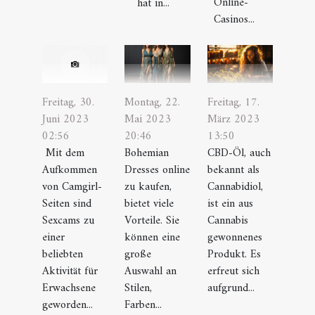
Online-
hat in...
Casinos...
Montag, 22.
Freitag, 17.
Freitag, 30.
Mai 2023
März 2023
Juni 2023
20:46
13:50
02:56
Bohemian
CBD-Öl, auch
Mit dem
Dresses online
bekannt als
Aufkommen
zu kaufen,
Cannabidiol,
von Camgirl-
bietet viele
ist ein aus
Seiten sind
Vorteile. Sie
Cannabis
Sexcams zu
können eine
gewonnenes
einer
große
Produkt. Es
beliebten
Auswahl an
erfreut sich
Aktivität für
Stilen,
aufgrund...
Erwachsene
Farben...
geworden...