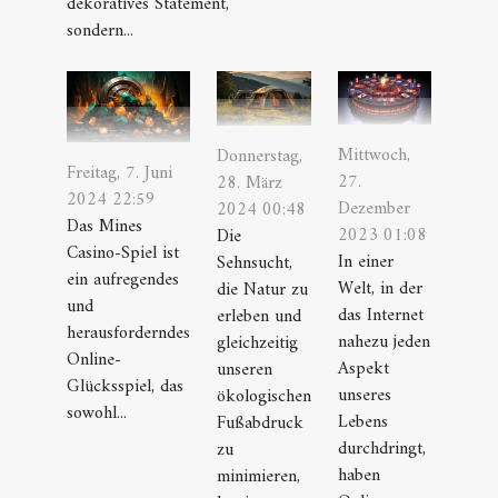
dekoratives Statement,
sondern...
Mittwoch,
Donnerstag,
Freitag, 7. Juni
27.
28. März
2024 22:59
Dezember
2024 00:48
Das Mines
2023 01:08
Die
Casino-Spiel ist
In einer
Sehnsucht,
ein aufregendes
Welt, in der
die Natur zu
und
das Internet
erleben und
herausforderndes
nahezu jeden
gleichzeitig
Online-
Aspekt
unseren
Glücksspiel, das
unseres
ökologischen
sowohl...
Lebens
Fußabdruck
durchdringt,
zu
haben
minimieren,