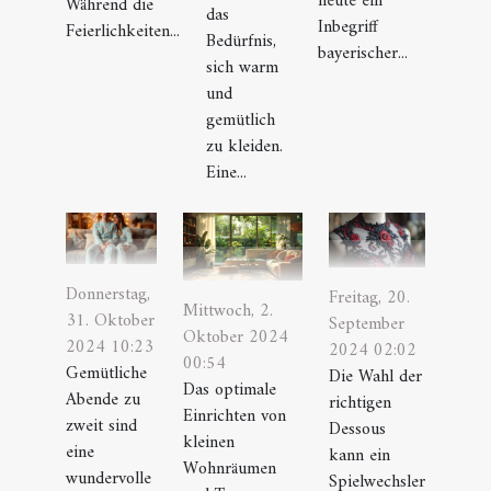
heute ein
Während die
das
Inbegriff
Feierlichkeiten...
Bedürfnis,
bayerischer...
sich warm
und
gemütlich
zu kleiden.
Eine...
Donnerstag,
Freitag, 20.
Mittwoch, 2.
31. Oktober
September
Oktober 2024
2024 10:23
2024 02:02
00:54
Gemütliche
Die Wahl der
Das optimale
Abende zu
richtigen
Einrichten von
zweit sind
Dessous
kleinen
eine
kann ein
Wohnräumen
wundervolle
Spielwechsler