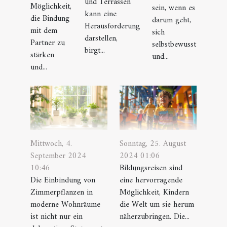
und Terrassen
Möglichkeit,
sein, wenn es
kann eine
die Bindung
darum geht,
Herausforderung
mit dem
sich
darstellen,
Partner zu
selbstbewusst
birgt...
stärken
und...
und...
Mittwoch, 4.
Sonntag, 25. August
September 2024
2024 01:06
10:46
Bildungsreisen sind
Die Einbindung von
eine hervorragende
Zimmerpflanzen in
Möglichkeit, Kindern
moderne Wohnräume
die Welt um sie herum
ist nicht nur ein
näherzubringen. Die...