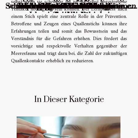
selbst wenn sie scheinbar tot ist, da selbst abgestorbene
Schimmelprävention in Wohnräumen
von Sportwetten: Verstehen, wann es
Schulung zur Wimpernstylistin
Strategien zur Vermeidung von
nachhaltige Gewichtsabnahme
Wirkung und Anwendung von
aus natürlichen Materialien
Körpergröße von Männern
Selbstmedikation ?
Haut über Nacht
Gesundheit bei
Tentakel noch giftig sein können. Der Lernprozess nach
Langzeitarbeitslosigkeit
beeinflussen können
zu viel wird
Spielsucht
Amethyst
werden
einem Stich spielt eine zentrale Rolle in der Prävention.
Betroffene und Zeugen eines Quallenstichs können ihre
Erfahrungen teilen und somit das Bewusstsein und das
Verständnis für die Gefahren erhöhen. Dies fördert das
vorsichtige und respektvolle Verhalten gegenüber der
Meeresfauna und trägt dazu bei, die Zahl der zukünftigen
Quallenkontakte erheblich zu reduzieren.
In Dieser Kategorie