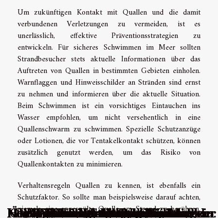
Um zukünftigen Kontakt mit Quallen und die damit
verbundenen Verletzungen zu vermeiden, ist es
unerlässlich, effektive Präventionsstrategien zu
entwickeln. Für sicheres Schwimmen im Meer sollten
Strandbesucher stets aktuelle Informationen über das
Auftreten von Quallen in bestimmten Gebieten einholen.
Warnflaggen und Hinweisschilder an Stränden sind ernst
zu nehmen und informieren über die aktuelle Situation.
Beim Schwimmen ist ein vorsichtiges Eintauchen ins
Wasser empfohlen, um nicht versehentlich in eine
Quallenschwarm zu schwimmen. Spezielle Schutzanzüge
oder Lotionen, die vor Tentakelkontakt schützen, können
zusätzlich genutzt werden, um das Risiko von
Quallenkontakten zu minimieren.
Verhaltensregeln Quallen zu kennen, ist ebenfalls ein
Schutzfaktor. So sollte man beispielsweise darauf achten,
niemals eine angespülte Qualle am Strand zu berühren,
Neue Methoden zur Regeneration der
Heilsteine in der alternativen Medizin:
Ökologische Vorteile von Wanduhren
Die psychologischen Auswirkungen
Wie Sie durch eine professionelle
Verantwortungsvolles Spielen:
Wirksame Strategien für eine
Wie hohe Schuhe diskret die
Förderung der psychischen
Effiziente Methoden zur
Was sind die Folgen der