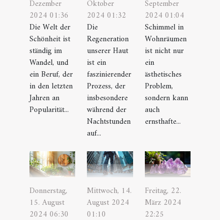
Dezember
Oktober
September
2024 01:36
2024 01:32
2024 01:04
Die Welt der
Die
Schimmel in
Schönheit ist
Regeneration
Wohnräumen
ständig im
unserer Haut
ist nicht nur
Wandel, und
ist ein
ein
ein Beruf, der
faszinierender
ästhetisches
in den letzten
Prozess, der
Problem,
Jahren an
insbesondere
sondern kann
Popularität...
während der
auch
Nachtstunden
ernsthafte...
auf...
Freitag, 22.
Donnerstag,
Mittwoch, 14.
März 2024
15. August
August 2024
22:25
2024 06:30
01:10