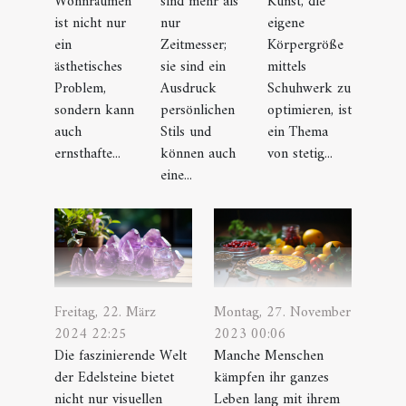
Wohnräumen
sind mehr als
Kunst, die
ist nicht nur
nur
eigene
ein
Zeitmesser;
Körpergröße
ästhetisches
sie sind ein
mittels
Problem,
Ausdruck
Schuhwerk zu
sondern kann
persönlichen
optimieren, ist
auch
Stils und
ein Thema
ernsthafte...
können auch
von stetig...
eine...
Freitag, 22. März
Montag, 27. November
2024 22:25
2023 00:06
Die faszinierende Welt
Manche Menschen
der Edelsteine bietet
kämpfen ihr ganzes
nicht nur visuellen
Leben lang mit ihrem