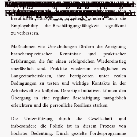
halten zu können. Umschulungsprogramme und Praktika
Neue Methoden zur Regeneration der
Heilsteine in der alternativen Medizin:
Ökologische Vorteile von Wanduhren
Effektive Behandlungsstrategien und
Die psychologischen Auswirkungen
Wie Sie durch eine professionelle
Verantwortungsvolles Spielen:
Wirksame Strategien für eine
Wie hohe Schuhe diskret die
Effiziente Methoden zur
Was sind die Folgen der
sind hervorragende Instrumente, um nicht nur den
Heilungsprozess nach Quallenkontakt
Schimmelprävention in Wohnräumen
von Sportwetten: Verstehen, wann es
Schulung zur Wimpernstylistin
Strategien zur Vermeidung von
nachhaltige Gewichtsabnahme
Wirkung und Anwendung von
aus natürlichen Materialien
Körpergröße von Männern
Selbstmedikation ?
Haut über Nacht
beruflichen Horizont zu erweitern, sondern auch die
beeinflussen können
zu viel wird
Spielsucht
Amethyst
werden
Employability – die Beschäftigungsfähigkeit – signifikant
zu verbessern.
Maßnahmen wie Umschulungen fördern die Aneignung
branchenspezifischer Kenntnisse und praktischer
Erfahrungen, die für einen erfolgreichen Wiedereinstieg
unerlässlich sind. Praktika wiederum ermöglichen es
Langzeitarbeitslosen, ihre Fertigkeiten unter realen
Bedingungen zu testen und wichtige Kontakte in der
Arbeitswelt zu knüpfen. Derartige Initiativen können den
Übergang in eine reguläre Beschäftigung maßgeblich
erleichtern und die persönliche Resilienz stärken.
Die Unterstützung durch die Gesellschaft und
insbesondere die Politik ist in diesem Prozess von
höchster Bedeutung. Durch gezielte Förderprogramme