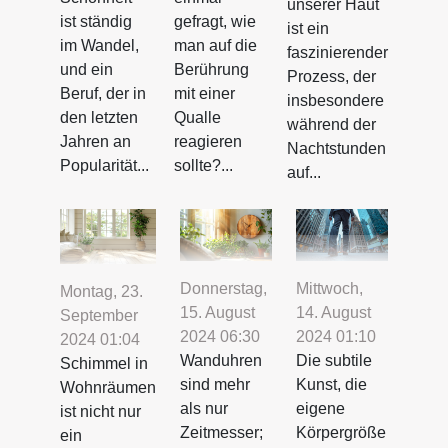
unserer Haut
ist ständig
gefragt, wie
ist ein
im Wandel,
man auf die
faszinierender
und ein
Berührung
Prozess, der
Beruf, der in
mit einer
insbesondere
den letzten
Qualle
während der
Jahren an
reagieren
Nachtstunden
Popularität...
sollte?...
auf...
Donnerstag,
Mittwoch,
Montag, 23.
15. August
14. August
September
2024 06:30
2024 01:10
2024 01:04
Wanduhren
Die subtile
Schimmel in
sind mehr
Kunst, die
Wohnräumen
als nur
eigene
ist nicht nur
Zeitmesser;
Körpergröße
ein