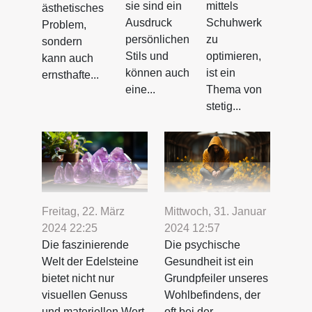
sie sind ein
mittels
ästhetisches
Ausdruck
Schuhwerk
Problem,
persönlichen
zu
sondern
Stils und
optimieren,
kann auch
können auch
ist ein
ernsthafte...
eine...
Thema von
stetig...
Freitag, 22. März
Mittwoch, 31. Januar
2024 22:25
2024 12:57
Die faszinierende
Die psychische
Welt der Edelsteine
Gesundheit ist ein
bietet nicht nur
Grundpfeiler unseres
visuellen Genuss
Wohlbefindens, der
und materiellen Wert,
oft bei der