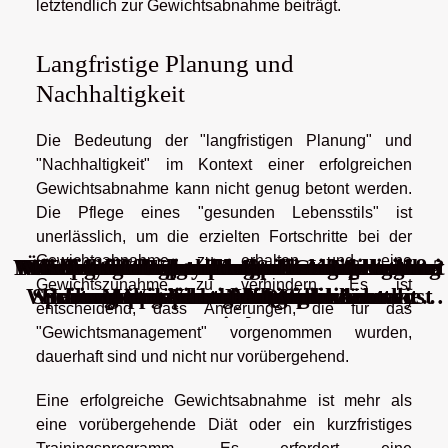
letztendlich zur Gewichtsabnahme beiträgt.
Langfristige Planung und
Nachhaltigkeit
Die Bedeutung der "langfristigen Planung" und
"Nachhaltigkeit" im Kontext einer erfolgreichen
Gewichtsabnahme kann nicht genug betont werden.
Die Pflege eines "gesunden Lebensstils" ist
unerlässlich, um die erzielten Fortschritte bei der
Gewichtsabnahme zu erhalten und eine
Was sind die Folgen der Selbstmedikation ?
Neue Methoden zur Regeneration der Haut
Förderung der psychischen Gesundheit bei
Wie Sie durch eine professionelle Schulung
Wie hohe Schuhe diskret die Körpergröße
Ökologische Vorteile von Wanduhren aus
Verantwortungsvolles Spielen: Strategien
Die psychologischen Auswirkungen von
Heilsteine in der alternativen Medizin:
Effektive Behandlungsstrategien und
Effiziente Methoden zur
Gewichtszunahme zu verhindern. Es ist
Wirkung und Anwendung von Amethyst
Sportwetten: Verstehen, wann es zu viel
Heilungsprozess nach Quallenkontakt
Schimmelprävention in Wohnräumen
von Männern beeinflussen können
zur Vermeidung von Spielsucht
zur Wimpernstylistin werden
Langzeitarbeitslosigkeit
natürlichen Materialien
über Nacht
entscheidend, dass Änderungen, die für das
wird
"Gewichtsmanagement" vorgenommen wurden,
dauerhaft sind und nicht nur vorübergehend.
Eine erfolgreiche Gewichtsabnahme ist mehr als
eine vorübergehende Diät oder ein kurzfristiges